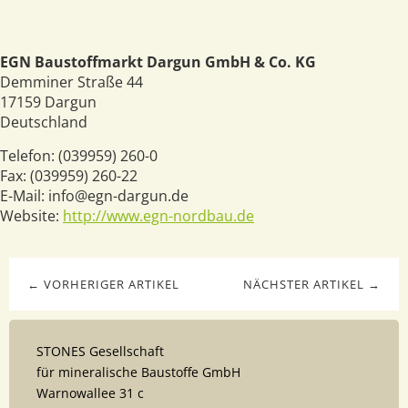
EGN Baustoffmarkt Dargun GmbH & Co. KG
Demminer Straße 44
17159
Dargun
Deutschland
Telefon:
(039959) 260-0
Fax:
(039959) 260-22
E-Mail:
info@egn-dargun.de
Website:
http://www.egn-nordbau.de
← VORHERIGER ARTIKEL
NÄCHSTER ARTIKEL →
STONES Gesellschaft
für mineralische Baustoffe GmbH
Warnowallee 31 c