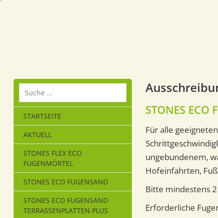
Ausschreibu
STONES ECO F
STARTSEITE
Für alle geeigneten
AKTUELL
Schrittgeschwindig
STONES FLEX ECO
ungebundenem, wass
FUGENMÖRTEL
Hofeinfahrten, Fuß
STONES ECO FUGENSAND
Bitte mindestens 2
STONES ECO FUGENSAND
Erforderliche Fuge
TERRASSENPLATTEN PLUS