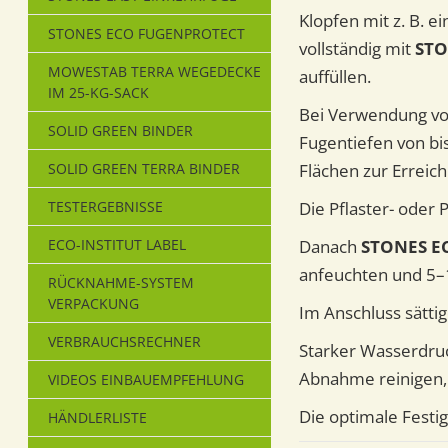
Klopfen mit z. B. 
STONES ECO FUGENPROTECT
vollständig mit
STO
MOWESTAB TERRA WEGEDECKE
auffüllen.
IM 25-KG-SACK
Bei Verwendung v
SOLID GREEN BINDER
Fugentiefen von bis
SOLID GREEN TERRA BINDER
Flächen zur Erreic
TESTERGEBNISSE
Die Pflaster- oder
ECO-INSTITUT LABEL
Danach
STONES E
anfeuchten und 5–
RÜCKNAHME-SYSTEM
VERPACKUNG
Im Anschluss sättig
VERBRAUCHSRECHNER
Starker Wasserdruck
Abnahme reinigen,
VIDEOS EINBAUEMPFEHLUNG
Die optimale Festig
HÄNDLERLISTE