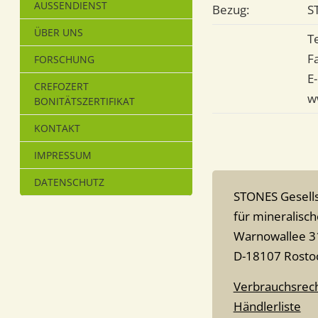
AUSSENDIENST
Bezug:
S
ÜBER UNS
T
F
FORSCHUNG
E
CREFOZERT
w
BONITÄTSZERTIFIKAT
KONTAKT
IMPRESSUM
DATENSCHUTZ
STONES Gesells
für mineralisc
Warnowallee 3
D-18107 Rosto
Verbrauchsrec
Händlerliste