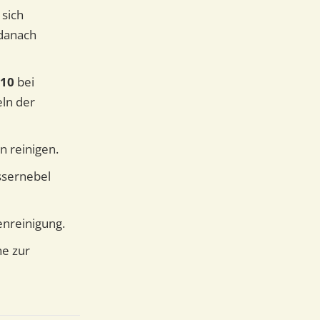
sich
 danach
–10
bei
eln der
n reinigen.
sernebel
enreinigung.
he zur