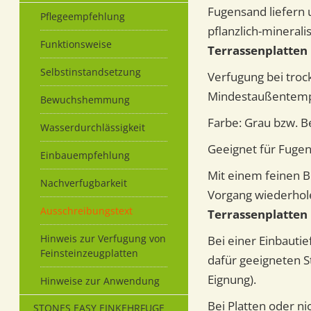
Fugensand liefern 
Pflegeempfehlung
pflanzlich-minerali
Funktionsweise
Terrassenplatte
Selbstinstandsetzung
Verfugung bei troc
Mindestaußentempe
Bewuchshemmung
Farbe: Grau bzw. Be
Wasserdurchlässigkeit
Geeignet für Fuge
Einbauempfehlung
Mit einem feinen B
Nachverfugbarkeit
Vorgang wiederholen
Ausschreibungstext
Terrassenplatten
Hinweis zur Verfugung von
Bei einer Einbautie
Feinsteinzeugplatten
dafür geeigneten St
Eignung).
Hinweise zur Anwendung
Bei Platten oder ni
STONES EASY EINKEHRFUGE