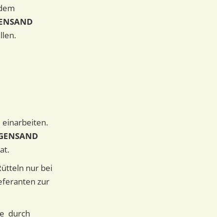
 dem
GENSAND
llen.
 einarbeiten.
UGENSAND
at.
Rütteln nur bei
eferanten zur
ie durch