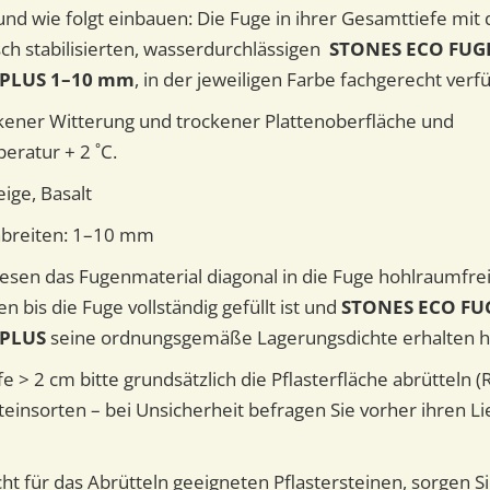
und wie folgt einbauen: Die Fuge in ihrer Gesamttiefe mit
sch stabilisierten, wasserdurchlässigen
STONES ECO FU
n PLUS 1–10 mm
, in der jeweiligen Farbe fachgerecht verfü
kener Witterung und trockener Plattenoberfläche und
ratur + 2 ˚C.
ige, Basalt
nbreiten: 1–10 mm
esen das Fugenmaterial diagonal in die Fuge hohlraumfrei
 bis die Fuge vollständig gefüllt ist und
STONES ECO F
 PLUS
seine ordnungsgemäße Lagerungsdichte erhalten h
fe > 2 cm bitte grundsätzlich die Pflasterfläche abrütteln (
einsorten – bei Unsicherheit befragen Sie vorher ihren Li
cht für das Abrütteln geeigneten Pflastersteinen, sorgen S