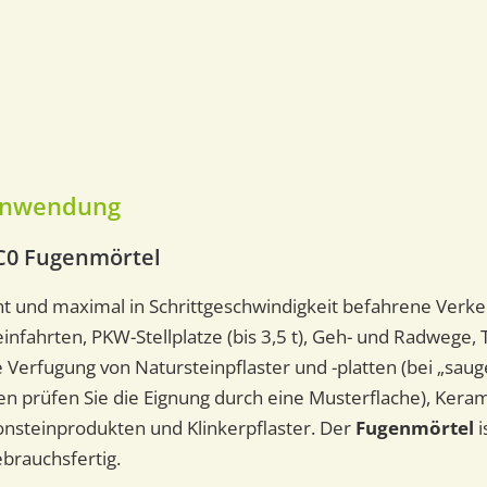
Anwendung
C0 Fugenmörtel
cht und maximal in Schrittgeschwindigkeit befahrene Verke
infahrten, PKW-Stellplatze (bis 3,5 t), Geh- und Radwege,
ie Verfugung von Natursteinpflaster und -platten (bei „sau
n prüfen Sie die Eignung durch eine Musterflache), Keram
onsteinprodukten und Klinkerpflaster. Der
Fugenmörtel
i
brauchsfertig.