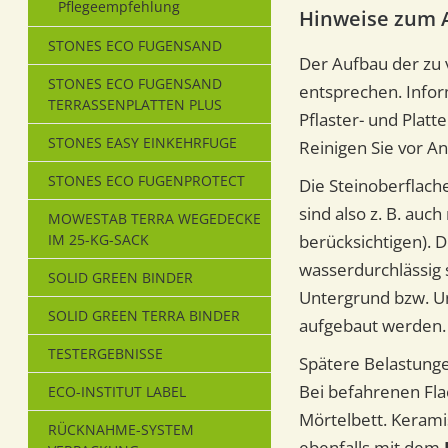
Pflegeempfehlung
Hinweise zum 
STONES ECO FUGENSAND
Der Aufbau der zu 
STONES ECO FUGENSAND
entsprechen. Infor
TERRASSENPLATTEN PLUS
Pflaster- und Platt
STONES EASY EINKEHRFUGE
Reinigen Sie vor A
STONES ECO FUGENPROTECT
Die Steinoberflach
sind also z. B. auc
MOWESTAB TERRA WEGEDECKE
IM 25-KG-SACK
berücksichtigen). 
wasserdurchlässig 
SOLID GREEN BINDER
Untergrund bzw. U
SOLID GREEN TERRA BINDER
aufgebaut werden.
TESTERGEBNISSE
Spätere Belastunge
Bei befahrenen Fla
ECO-INSTITUT LABEL
Mörtelbett. Kerami
RÜCKNAHME-SYSTEM
ebenfalls mit dem