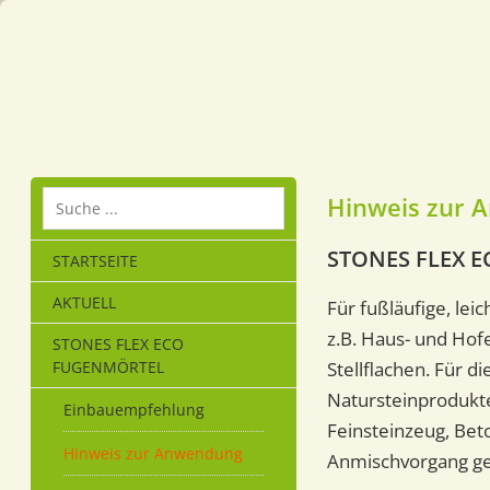
Hinweis zur 
STONES FLEX E
STARTSEITE
AKTUELL
Für fußläufige, lei
z.B. Haus- und Hofe
STONES FLEX ECO
FUGENMÖRTEL
Stellflachen. Für d
Natursteinprodukte
Einbauempfehlung
Feinsteinzeug, Bet
Hinweis zur Anwendung
Anmischvorgang ge