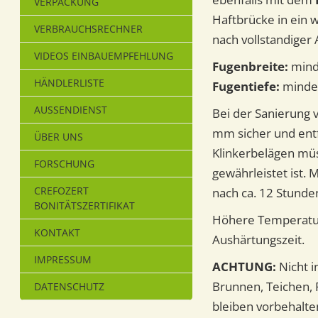
VERPACKUNG
Haftbrücke in ein 
VERBRAUCHSRECHNER
nach vollstandiger
VIDEOS EINBAUEMPFEHLUNG
Fugenbreite:
mind
HÄNDLERLISTE
Fugentiefe:
minde
AUSSENDIENST
Bei der Sanierung 
mm sicher und entf
ÜBER UNS
Klinkerbelägen müs
FORSCHUNG
gewährleistet ist. 
CREFOZERT
nach ca. 12 Stunden
BONITÄTSZERTIFIKAT
Höhere Temperatur
KONTAKT
Aushärtungszeit.
IMPRESSUM
ACHTUNG:
Nicht i
Brunnen, Teichen, 
DATENSCHUTZ
bleiben vorbehalte