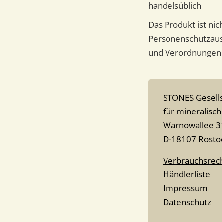
handelsüblich
Das Produkt ist ni
Personenschutzausr
und Verordnungen 
STONES Gesells
für mineralisc
Warnowallee 3
D-18107 Rosto
Verbrauchsrec
Händlerliste
Impressum
Datenschutz