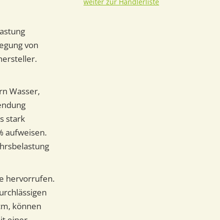
weiter zur Händlerliste
lastung
legung von
ersteller.
rn Wasser,
wendung
s stark
% aufweisen.
hrsbelastung
e hervorrufen.
urchlässigen
 cm, können
t einer