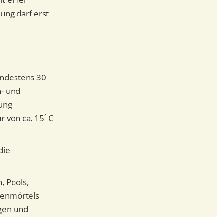
ung darf erst
indestens 30
n- und
tung
r von ca. 15˚ C
die
, Pools,
genmörtels
egen und