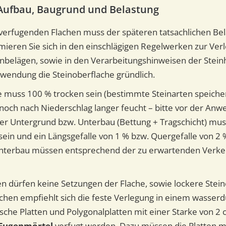
Aufbau, Baugrund und Belastung
verfugenden Flachen muss der späteren tatsachlichen Be
mieren Sie sich in den einschlägigen Regelwerken zur Ver
enbelägen, sowie in den Verarbeitungshinweisen der Steinh
nwendung die Steinoberflache gründlich.
e muss 100 % trocken sein (bestimmte Steinarten speiche
h noch nach Niederschlag langer feucht – bitte vor der An
Der Untergrund bzw. Unterbau (Bettung + Tragschicht) mus
sein und ein Längsgefalle von 1 % bzw. Quergefalle von 2 
nterbau müssen entsprechend der zu erwartenden Verke
n dürfen keine Setzungen der Flache, sowie lockere Stein
chen empfiehlt sich die feste Verlegung in einem wasserd
sche Platten und Polygonalplatten mit einer Starke von 2
Fugenmörtel
verfugt werden. Dazu müssen die Platten mi