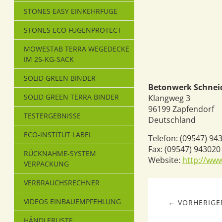
STONES EASY EINKEHRFUGE
STONES ECO FUGENPROTECT
MOWESTAB TERRA WEGEDECKE
IM 25-KG-SACK
SOLID GREEN BINDER
Betonwerk Schne
SOLID GREEN TERRA BINDER
Klangweg 3
96199
Zapfendorf
TESTERGEBNISSE
Deutschland
ECO-INSTITUT LABEL
Telefon:
(09547) 94
Fax:
(09547) 943020
RÜCKNAHME-SYSTEM
Website:
http://ww
VERPACKUNG
VERBRAUCHSRECHNER
VIDEOS EINBAUEMPFEHLUNG
← VORHERIGER
HÄNDLERLISTE