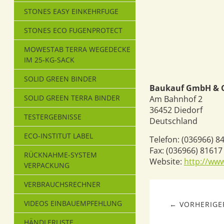
STONES EASY EINKEHRFUGE
STONES ECO FUGENPROTECT
MOWESTAB TERRA WEGEDECKE
IM 25-KG-SACK
SOLID GREEN BINDER
Baukauf GmbH & C
SOLID GREEN TERRA BINDER
Am Bahnhof 2
36452
Diedorf
TESTERGEBNISSE
Deutschland
ECO-INSTITUT LABEL
Telefon:
(036966) 8
Fax:
(036966) 81617
RÜCKNAHME-SYSTEM
Website:
http://ww
VERPACKUNG
VERBRAUCHSRECHNER
VIDEOS EINBAUEMPFEHLUNG
← VORHERIGER
HÄNDLERLISTE