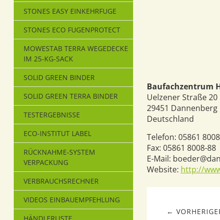
STONES EASY EINKEHRFUGE
STONES ECO FUGENPROTECT
MOWESTAB TERRA WEGEDECKE
IM 25-KG-SACK
SOLID GREEN BINDER
Baufachzentrum H
SOLID GREEN TERRA BINDER
Uelzener Straße 20
29451
Dannenberg
TESTERGEBNISSE
Deutschland
ECO-INSTITUT LABEL
Telefon:
05861 8008
Fax:
05861 8008-88
RÜCKNAHME-SYSTEM
E-Mail:
boeder@dan
VERPACKUNG
Website:
http://ww
VERBRAUCHSRECHNER
VIDEOS EINBAUEMPFEHLUNG
← VORHERIGER
HÄNDLERLISTE