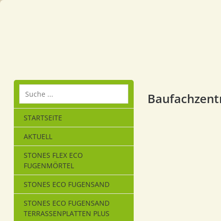
Baufachzent
STARTSEITE
AKTUELL
STONES FLEX ECO
FUGENMÖRTEL
STONES ECO FUGENSAND
STONES ECO FUGENSAND
TERRASSENPLATTEN PLUS