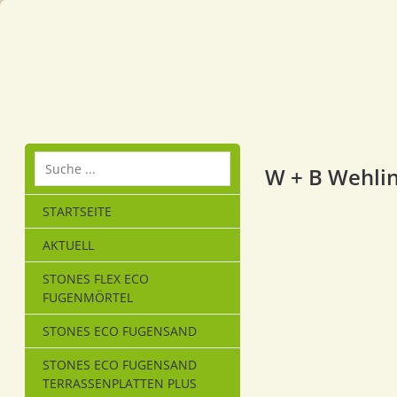
W + B Wehli
STARTSEITE
AKTUELL
STONES FLEX ECO
FUGENMÖRTEL
STONES ECO FUGENSAND
STONES ECO FUGENSAND
TERRASSENPLATTEN PLUS