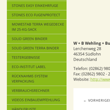
STONES EASY EINKEHRFUGE
STONES ECO FUGENPROTECT
MOWESTAB TERRA WEGEDECKE
IM 25-KG-SACK
SOLID GREEN BINDER
W + B Wehling + B
SOLID GREEN TERRA BINDER
Lerchenweg 28
46354
Südlohn
TESTERGEBNISSE
Deutschland
ECO-INSTITUT LABEL
Telefon:
(02862) 980
Fax:
(02862) 9802 - 
RÜCKNAHME-SYSTEM
Website:
http://ww
VERPACKUNG
VERBRAUCHSRECHNER
VIDEOS EINBAUEMPFEHLUNG
← VORHERIGER
HÄNDLERLISTE