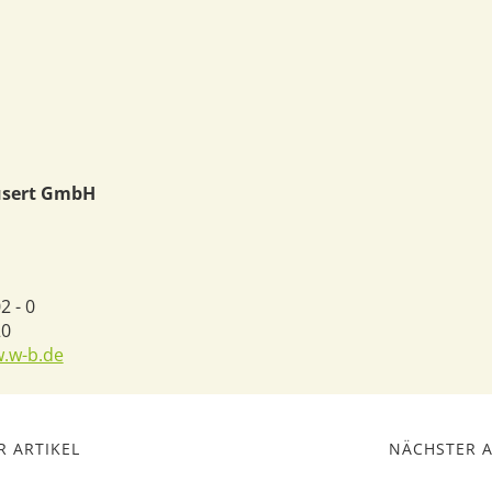
usert GmbH
2 - 0
20
w.w-b.de
 ARTIKEL
NÄCHSTER A