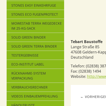
STONES EASY EINKEHRFUGE
STONES ECO FUGENPROTECT
MOWESTAB TERRA WEGEDECKE
IM 25-KG-SACK
SOLID GREEN BINDER
Tebart Baustoffe
SOLID GREEN TERRA BINDER
Lange Straße 85
47608
Geldern-Kap
TESTERGEBNISSE
Deutschland
ECO-INSTITUT LABEL
Telefon:
(02838) 38
Fax:
(02838) 1494
RÜCKNAHME-SYSTEM
Website:
http://www
VERPACKUNG
VERBRAUCHSRECHNER
VIDEOS EINBAUEMPFEHLUNG
← VORHERIGER
HÄNDLERLISTE