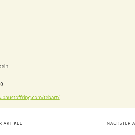
peln
70
.baustoffring.com/tebart/
 ARTIKEL
NÄCHSTER A