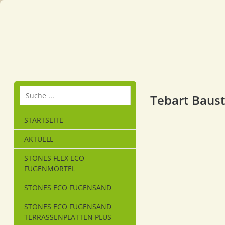
Tebart Baust
STARTSEITE
AKTUELL
STONES FLEX ECO
FUGENMÖRTEL
STONES ECO FUGENSAND
STONES ECO FUGENSAND
TERRASSENPLATTEN PLUS