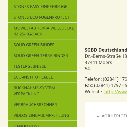
STONES EASY EINKEHRFUGE
STONES ECO FUGENPROTECT
MOWESTAB TERRA WEGEDECKE
IM 25-KG-SACK
SOLID GREEN BINDER
SGBD Deutschland
SOLID GREEN TERRA BINDER
Dr.-Berns-Straße 18
47441
Moers
TESTERGEBNISSE
54
ECO-INSTITUT LABEL
Telefon:
(02841) 179
Fax:
(02841) 1797 - 
RÜCKNAHME-SYSTEM
Website:
http://ww
VERPACKUNG
VERBRAUCHSRECHNER
VIDEOS EINBAUEMPFEHLUNG
← VORHERIGER
HÄNDLERLISTE