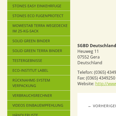
STONES EASY EINKEHRFUGE
STONES ECO FUGENPROTECT
MOWESTAB TERRA WEGEDECKE
IM 25-KG-SACK
SOLID GREEN BINDER
SGBD Deutschland
SOLID GREEN TERRA BINDER
Heuweg 11
07552
Gera
TESTERGEBNISSE
Deutschland
ECO-INSTITUT LABEL
Telefon:
(0365) 434
Fax:
(0365) 4349250
RÜCKNAHME-SYSTEM
Website:
http://ww
VERPACKUNG
VERBRAUCHSRECHNER
VIDEOS EINBAUEMPFEHLUNG
← VORHERIGER
HÄNDLERLISTE