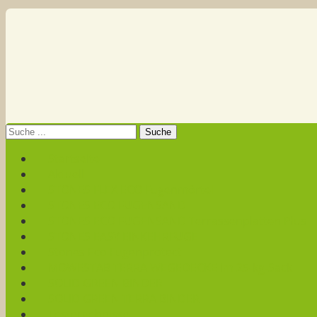
Startseite
Aktuell
STONES FLEX ECO Fugenmörtel
STONES ECO FUGENSAND
STONES ECO FUGENSAND Terrassenplatten Plus
STONES EASY EINKEHRFUGE
Stones Eco Fugenprotect
MOWESTAB TERRA WEGEDECKE im 25-kg-Sack
SOLID GREEN BINDER
SOLID GREEN TERRA BINDER
Testergebnisse