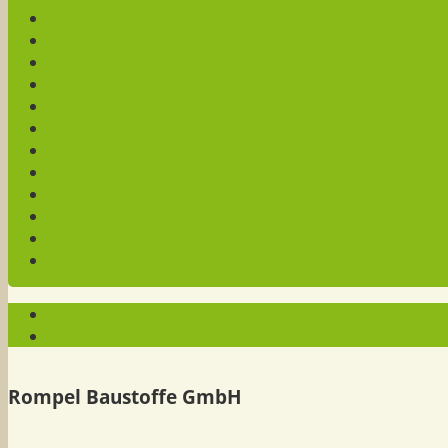
eco-Institut Label
Rücknahme-System Verpackung
Verbrauchsrechner
Videos Einbauempfehlung
Händlerliste
Außendienst
Über uns
Forschung
CrefoZert Bonitätszertifikat
Kontakt
Impressum
Datenschutz
Menü
Sidebar
Rompel Baustoffe GmbH