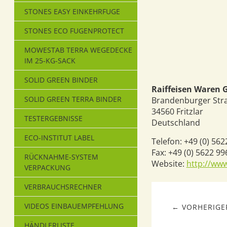
STONES EASY EINKEHRFUGE
STONES ECO FUGENPROTECT
MOWESTAB TERRA WEGEDECKE
IM 25-KG-SACK
SOLID GREEN BINDER
Raiffeisen Waren
SOLID GREEN TERRA BINDER
Brandenburger Str
34560
Fritzlar
TESTERGEBNISSE
Deutschland
ECO-INSTITUT LABEL
Telefon:
+49 (0) 562
Fax:
+49 (0) 5622 99
RÜCKNAHME-SYSTEM
Website:
http://www
VERPACKUNG
VERBRAUCHSRECHNER
VIDEOS EINBAUEMPFEHLUNG
← VORHERIGER
HÄNDLERLISTE