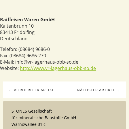
Raiffeisen Waren GmbH
Kaltenbrunn 10
83413
Fridolfing
Deutschland
Telefon:
(08684) 9686-0
Fax:
(08684) 9686-270
E-Mail:
info@vr-lagerhaus-obb-so.de
Website:
http://www.vr-lagerhaus-obb-so.de
← VORHERIGER ARTIKEL
NÄCHSTER ARTIKEL →
STONES Gesellschaft
für mineralische Baustoffe GmbH
Warnowallee 31 c