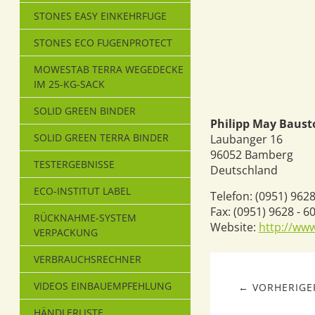
STONES EASY EINKEHRFUGE
STONES ECO FUGENPROTECT
MOWESTAB TERRA WEGEDECKE
IM 25-KG-SACK
SOLID GREEN BINDER
Philipp May Baus
SOLID GREEN TERRA BINDER
Laubanger 16
96052
Bamberg
TESTERGEBNISSE
Deutschland
ECO-INSTITUT LABEL
Telefon:
(0951) 9628
Fax:
(0951) 9628 - 6
RÜCKNAHME-SYSTEM
Website:
http://ww
VERPACKUNG
VERBRAUCHSRECHNER
VIDEOS EINBAUEMPFEHLUNG
← VORHERIGER
HÄNDLERLISTE