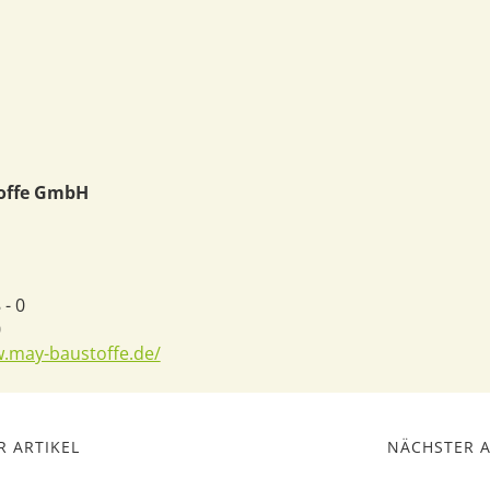
toffe GmbH
 - 0
0
w.may-baustoffe.de/
 ARTIKEL
NÄCHSTER A