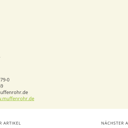
4
079-0
69
ffenrohr.de
w.muffenrohr.de
 ARTIKEL
NÄCHSTER A