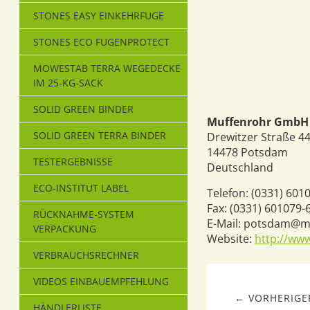
STONES EASY EINKEHRFUGE
STONES ECO FUGENPROTECT
MOWESTAB TERRA WEGEDECKE
IM 25-KG-SACK
SOLID GREEN BINDER
Muffenrohr GmbH
SOLID GREEN TERRA BINDER
Drewitzer Straße 4
14478
Potsdam
TESTERGEBNISSE
Deutschland
ECO-INSTITUT LABEL
Telefon:
(0331) 601
Fax:
(0331) 601079-
RÜCKNAHME-SYSTEM
E-Mail:
potsdam@mu
VERPACKUNG
Website:
http://ww
VERBRAUCHSRECHNER
VIDEOS EINBAUEMPFEHLUNG
← VORHERIGER
HÄNDLERLISTE