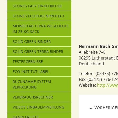
STONES EASY EINKEHRFUGE
STONES ECO FUGENPROTECT
MOWESTAB TERRA WEGEDECKE
IM 25-KG-SACK
SOLID GREEN BINDER
Hermann Bach Gm
SOLID GREEN TERRA BINDER
Allebreite 7–8
06295
Lutherstadt 
TESTERGEBNISSE
Deutschland
ECO-INSTITUT LABEL
Telefon:
(03475) 77
Fax:
(03475) 776-17
RÜCKNAHME-SYSTEM
Website:
http://ww
VERPACKUNG
VERBRAUCHSRECHNER
VIDEOS EINBAUEMPFEHLUNG
← VORHERIGER
HÄNDLERLISTE