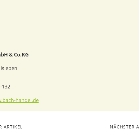
bH & Co.KG
Eisleben
6-132
4
w.bach-handel.de
 ARTIKEL
NÄCHSTER A