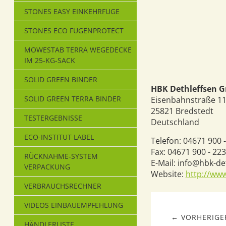
STONES EASY EINKEHRFUGE
STONES ECO FUGENPROTECT
MOWESTAB TERRA WEGEDECKE
IM 25-KG-SACK
SOLID GREEN BINDER
HBK Dethleffsen 
SOLID GREEN TERRA BINDER
Eisenbahnstraße 1
25821
Bredstedt
TESTERGEBNISSE
Deutschland
ECO-INSTITUT LABEL
Telefon:
04671 900 -
Fax:
04671 900 - 223
RÜCKNAHME-SYSTEM
E-Mail:
info@hbk-de
VERPACKUNG
Website:
http://www
VERBRAUCHSRECHNER
VIDEOS EINBAUEMPFEHLUNG
← VORHERIGER
HÄNDLERLISTE