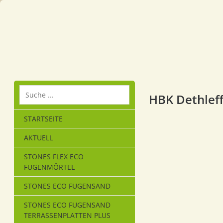
HBK Dethlef
STARTSEITE
AKTUELL
STONES FLEX ECO
FUGENMÖRTEL
STONES ECO FUGENSAND
STONES ECO FUGENSAND
TERRASSENPLATTEN PLUS