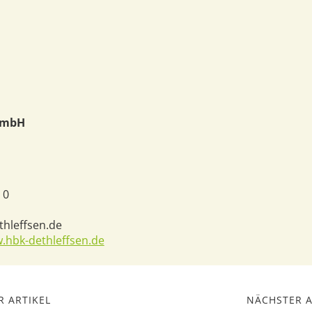
GmbH
1
 0
thleffsen.de
.hbk-dethleffsen.de
 ARTIKEL
NÄCHSTER A