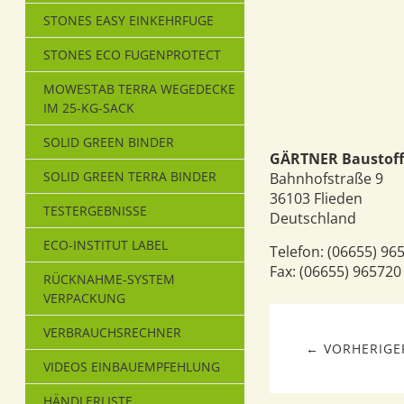
STONES EASY EINKEHRFUGE
STONES ECO FUGENPROTECT
MOWESTAB TERRA WEGEDECKE
IM 25-KG-SACK
SOLID GREEN BINDER
GÄRTNER Baustof
SOLID GREEN TERRA BINDER
Bahnhofstraße 9
36103
Flieden
TESTERGEBNISSE
Deutschland
ECO-INSTITUT LABEL
Telefon:
(06655) 96
Fax:
(06655) 965720
RÜCKNAHME-SYSTEM
VERPACKUNG
VERBRAUCHSRECHNER
← VORHERIGER
VIDEOS EINBAUEMPFEHLUNG
HÄNDLERLISTE