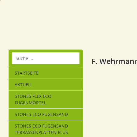
F. Wehrman
STARTSEITE
AKTUELL
STONES FLEX ECO
FUGENMÖRTEL
STONES ECO FUGENSAND
STONES ECO FUGENSAND
TERRASSENPLATTEN PLUS