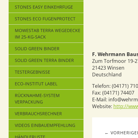
STONES EASY EINKEHRFUGE
STONES ECO FUGENPROTECT
MOWESTAB TERRA WEGEDECKE
IM 25-KG-SACK
SOLID GREEN BINDER
F. Wehrmann Bau
SOLID GREEN TERRA BINDER
Zum Torfmoor 19-2
21423
Winsen
TESTERGEBNISSE
Deutschland
ECO-INSTITUT LABEL
Telefon:
(04171) 71
Fax:
(04171) 74407
RÜCKNAHME-SYSTEM
E-Mail:
info@wehrma
VERPACKUNG
Website:
http://ww
VERBRAUCHSRECHNER
VIDEOS EINBAUEMPFEHLUNG
← VORHERIGER
HÄNDLERLISTE