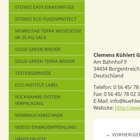
STONES EASY EINKEHRFUGE
STONES ECO FUGENPROTECT
MOWESTAB TERRA WEGEDECKE
IM 25-KG-SACK
SOLID GREEN BINDER
Clemens Kühlert 
SOLID GREEN TERRA BINDER
Am Bahnhof 9
34434
Borgentreich
TESTERGEBNISSE
Deutschland
ECO-INSTITUT LABEL
Telefon:
0 56 45/ 78
Fax:
0 56 45/ 78 02 
RÜCKNAHME-SYSTEM
E-Mail:
info@kuehle
VERPACKUNG
Website:
http://www
VERBRAUCHSRECHNER
VIDEOS EINBAUEMPFEHLUNG
← VORHERIGER
HÄNDLERLISTE