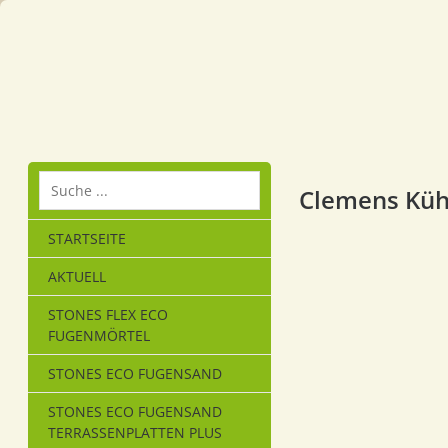
Clemens Küh
STARTSEITE
AKTUELL
STONES FLEX ECO
FUGENMÖRTEL
STONES ECO FUGENSAND
STONES ECO FUGENSAND
TERRASSENPLATTEN PLUS