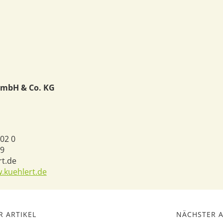
GmbH & Co. KG
 02 0
39
rt.de
.kuehlert.de
 ARTIKEL
NÄCHSTER A