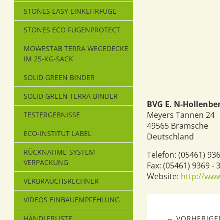
STONES EASY EINKEHRFUGE
STONES ECO FUGENPROTECT
MOWESTAB TERRA WEGEDECKE
IM 25-KG-SACK
SOLID GREEN BINDER
SOLID GREEN TERRA BINDER
BVG E. N-Hollenbe
Meyers Tannen 24
TESTERGEBNISSE
49565
Bramsche
ECO-INSTITUT LABEL
Deutschland
RÜCKNAHME-SYSTEM
Telefon:
(05461) 936
VERPACKUNG
Fax:
(05461) 9369 - 
Website:
http://ww
VERBRAUCHSRECHNER
VIDEOS EINBAUEMPFEHLUNG
HÄNDLERLISTE
← VORHERIGER