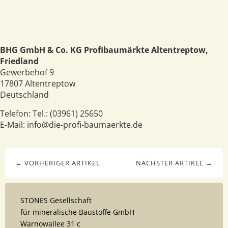
BHG GmbH & Co. KG Profibaumärkte Altentreptow,
Friedland
Gewerbehof 9
17807
Altentreptow
Deutschland
Telefon:
Tel.: (03961) 25650
E-Mail:
info@die-profi-baumaerkte.de
← VORHERIGER ARTIKEL
NÄCHSTER ARTIKEL →
STONES Gesellschaft
für mineralische Baustoffe GmbH
Warnowallee 31 c