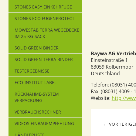
STONES EASY EINKEHRFUGE
STONES ECO FUGENPROTECT
MOWESTAB TERRA WEGEDECKE
IM 25-KG-SACK
SOLID GREEN BINDER
Baywa AG Vertrieb
SOLID GREEN TERRA BINDER
Einsteinstraße 1
83059
Kolbermoor
TESTERGEBNISSE
Deutschland
ECO-INSTITUT LABEL
Telefon:
(08031) 400
Fax:
(08031) 4009 - 
RÜCKNAHME-SYSTEM
Website:
http://ww
VERPACKUNG
VERBRAUCHSRECHNER
VIDEOS EINBAUEMPFEHLUNG
← VORHERIGER
HÄNDLERLISTE