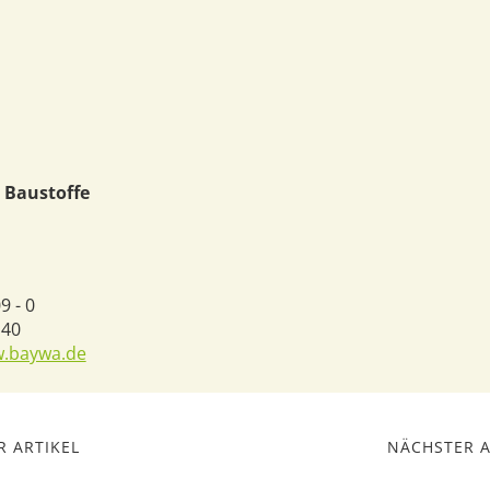
 Baustoffe
9 - 0
140
w.baywa.de
 ARTIKEL
NÄCHSTER A