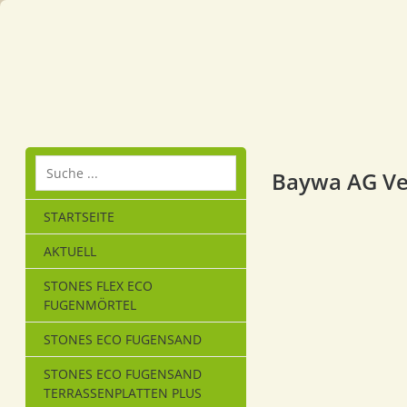
Baywa AG Ver
STARTSEITE
AKTUELL
STONES FLEX ECO
FUGENMÖRTEL
STONES ECO FUGENSAND
STONES ECO FUGENSAND
TERRASSENPLATTEN PLUS