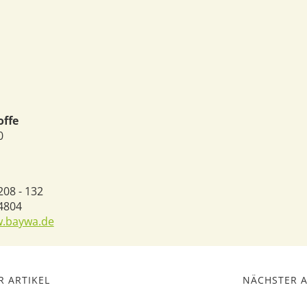
offe
0
208 - 132
 4804
w.baywa.de
 ARTIKEL
NÄCHSTER A