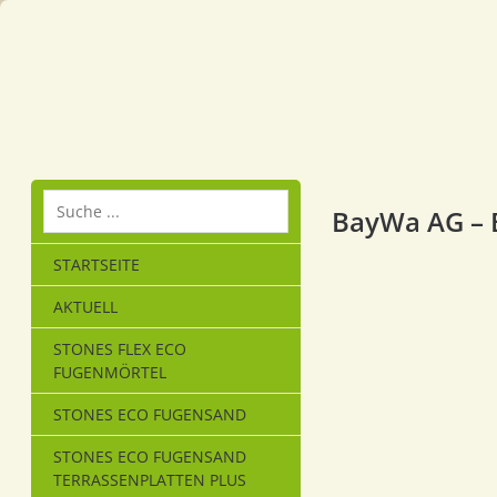
BayWa AG – 
STARTSEITE
AKTUELL
STONES FLEX ECO
FUGENMÖRTEL
STONES ECO FUGENSAND
STONES ECO FUGENSAND
TERRASSENPLATTEN PLUS