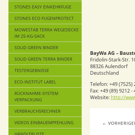
STONES EASY EINKEHRFUGE
STONES ECO FUGENPROTECT
MOWESTAB TERRA WEGEDECKE
IM 25-KG-SACK
SOLID GREEN BINDER
BayWa AG – Baust
SOLID GREEN TERRA BINDER
Fridolin-Stark-Str. 1
88326
Aulendorf
TESTERGEBNISSE
Deutschland
ECO-INSTITUT LABEL
Telefon:
+49 (7525) 
Fax:
+49 (89) 9212 -
RÜCKNAHME-SYSTEM
Website:
http://ww
VERPACKUNG
VERBRAUCHSRECHNER
VIDEOS EINBAUEMPFEHLUNG
← VORHERIGER
HÄNDLERLISTE